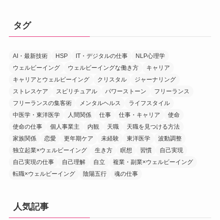
タグ
AI・最新技術
HSP
IT・デジタルの仕事
NLP心理学
ウェルビーイング
ウェルビーイングな働き方
キャリア
キャリアとウェルビーイング
クリスタル
ジャーナリング
ストレスケア
スピリチュアル
パワーストーン
フリーランス
フリーランスの集客術
メンタルヘルス
ライフスタイル
中医学・東洋医学
人間関係
仕事
仕事・キャリア
使命
使命の仕事
個人事業主
内観
天職
天職を見つける方法
家族関係
恋愛
更年期ケア
未経験
東洋医学
波動調整
独立起業×ウェルビーイング
生き方
瞑想
習慣
自己実現
自己実現の仕事
自己理解
自立
複業・副業×ウェルビーイング
転職×ウェルビーイング
陰陽五行
魂の仕事
人気記事