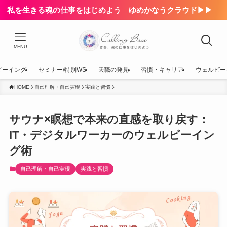
私を生きる魂の仕事をはじめよう ゆめかなうクラウド▶▶
MENU
ビーイング
セミナー/特別WS
天職の発見
習慣・キャリア
ウェルビー
HOME
自己理解・自己実現
実践と習慣
サウナ×瞑想で本来の直感を取り戻す：
IT・デジタルワーカーのウェルビーイン
グ術
自己理解・自己実現
実践と習慣