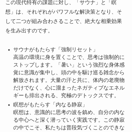
この現代特有の課題に対し、「サウナ」と「瞑
想」は、それぞれがパワフルな解決策となり、そ
して二つが組み合わさることで、絶大な相乗効果
を生み出すのです。
サウナがもたらす「強制リセット」
高温の環境に身を置くことで、思考は強制的に
ストップします。「暑い」という強烈な身体感
覚に意識が集中し、頭の中を駆け巡る雑念から
解放されます。大量の汗と共に、体内の老廃物
だけでなく、心に溜まったネガティブなエネル
ギーも排出される、究極のデトックスです。
瞑想がもたらす「内なる静寂」
瞑想は、意識的に思考の波を鎮め、自分の内な
る中心へと深く潜っていく実践です。この静寂
の中でこそ、私たちは普段気づくことのできな