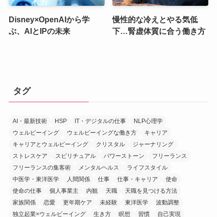
Disney×OpenAIから学
慢性的な冷えとやる気低
ぶ、AIとIPの未来
下…腎虚体質に合う働き方
タグ
AI・最新技術
HSP
IT・デジタルの仕事
NLP心理学
ウェルビーイング
ウェルビーイングな働き方
キャリア
キャリアとウェルビーイング
クリスタル
ジャーナリング
ストレスケア
スピリチュアル
パワーストーン
フリーランス
フリーランスの集客術
メンタルヘルス
ライフスタイル
中医学・東洋医学
人間関係
仕事
仕事・キャリア
使命
使命の仕事
個人事業主
内観
天職
天職を見つける方法
家族関係
恋愛
更年期ケア
未経験
東洋医学
波動調整
独立起業×ウェルビーイング
生き方
瞑想
習慣
自己実現