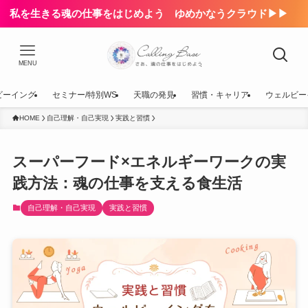
私を生きる魂の仕事をはじめよう ゆめかなうクラウド▶▶
MENU
ビーイング
セミナー/特別WS
天職の発見
習慣・キャリア
ウェルビー
HOME
自己理解・自己実現
実践と習慣
スーパーフード×エネルギーワークの実
践方法：魂の仕事を支える食生活
自己理解・自己実現
実践と習慣