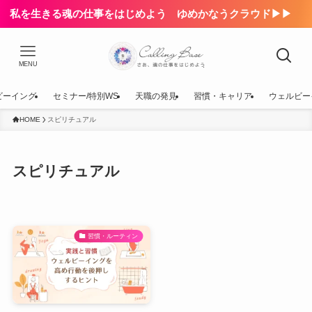
私を生きる魂の仕事をはじめよう ゆめかなうクラウド▶▶
MENU
ビーイング
セミナー/特別WS
天職の発見
習慣・キャリア
ウェルビー
HOME
スピリチュアル
スピリチュアル
習慣・ルーティン