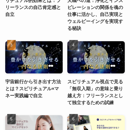
リチュアル的効果とは：フ
天職への道：浄化とインス
リーランスの自己肯定感と
ピレーションの関係を魂の
自立
仕事に活かし、自己実現と
ウェルビーイングを実現す
る秘訣
宇宙銀行から引き出す方法
スピリチュアル視点で見る
とは？スピリチュアル×マ
「無収入期」の意味と乗り
ネー実践編で自立
越え方：フリーランスとし
て独立するための試練