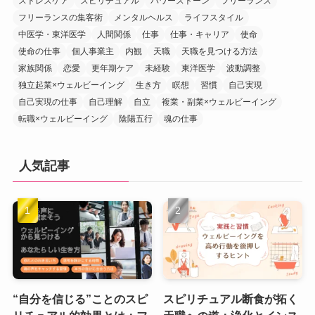
ストレスケア
スピリチュアル
パワーストーン
フリーランス
フリーランスの集客術
メンタルヘルス
ライフスタイル
中医学・東洋医学
人間関係
仕事
仕事・キャリア
使命
使命の仕事
個人事業主
内観
天職
天職を見つける方法
家族関係
恋愛
更年期ケア
未経験
東洋医学
波動調整
独立起業×ウェルビーイング
生き方
瞑想
習慣
自己実現
自己実現の仕事
自己理解
自立
複業・副業×ウェルビーイング
転職×ウェルビーイング
陰陽五行
魂の仕事
人気記事
“自分を信じる”ことのスピ
スピリチュアル断食が拓く