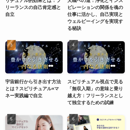
リチュアル的効果とは：フ
天職への道：浄化とインス
リーランスの自己肯定感と
ピレーションの関係を魂の
自立
仕事に活かし、自己実現と
ウェルビーイングを実現す
る秘訣
宇宙銀行から引き出す方法
スピリチュアル視点で見る
とは？スピリチュアル×マ
「無収入期」の意味と乗り
ネー実践編で自立
越え方：フリーランスとし
て独立するための試練