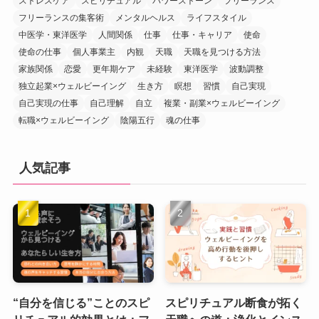
ストレスケア
スピリチュアル
パワーストーン
フリーランス
フリーランスの集客術
メンタルヘルス
ライフスタイル
中医学・東洋医学
人間関係
仕事
仕事・キャリア
使命
使命の仕事
個人事業主
内観
天職
天職を見つける方法
家族関係
恋愛
更年期ケア
未経験
東洋医学
波動調整
独立起業×ウェルビーイング
生き方
瞑想
習慣
自己実現
自己実現の仕事
自己理解
自立
複業・副業×ウェルビーイング
転職×ウェルビーイング
陰陽五行
魂の仕事
人気記事
“自分を信じる”ことのスピ
スピリチュアル断食が拓く