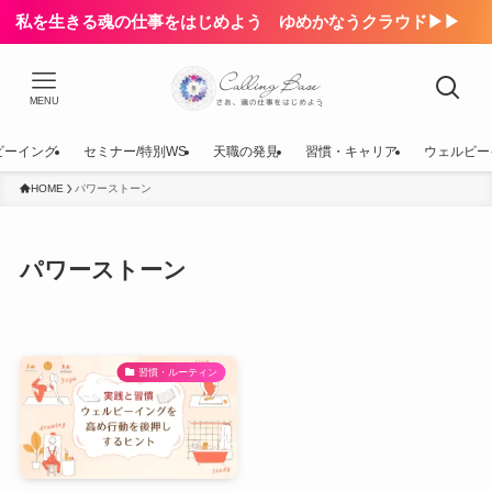
私を生きる魂の仕事をはじめよう ゆめかなうクラウド▶▶
MENU
ビーイング
セミナー/特別WS
天職の発見
習慣・キャリア
ウェルビー
HOME
パワーストーン
パワーストーン
習慣・ルーティン