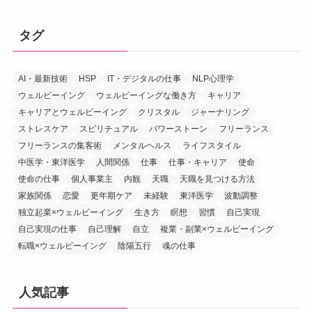
タグ
AI・最新技術
HSP
IT・デジタルの仕事
NLP心理学
ウェルビーイング
ウェルビーイングな働き方
キャリア
キャリアとウェルビーイング
クリスタル
ジャーナリング
ストレスケア
スピリチュアル
パワーストーン
フリーランス
フリーランスの集客術
メンタルヘルス
ライフスタイル
中医学・東洋医学
人間関係
仕事
仕事・キャリア
使命
使命の仕事
個人事業主
内観
天職
天職を見つける方法
家族関係
恋愛
更年期ケア
未経験
東洋医学
波動調整
独立起業×ウェルビーイング
生き方
瞑想
習慣
自己実現
自己実現の仕事
自己理解
自立
複業・副業×ウェルビーイング
転職×ウェルビーイング
陰陽五行
魂の仕事
人気記事