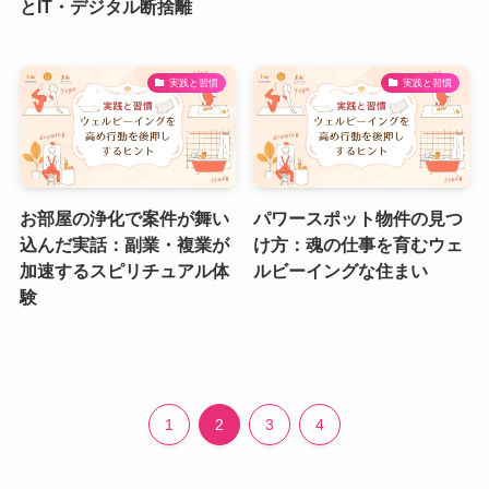
とIT・デジタル断捨離
実践と習慣
実践と習慣
お部屋の浄化で案件が舞い
パワースポット物件の見つ
込んだ実話：副業・複業が
け方：魂の仕事を育むウェ
加速するスピリチュアル体
ルビーイングな住まい
験
1
2
3
4