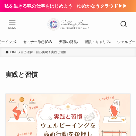
私を生きる魂の仕事をはじめよう ゆめかなうクラウド▶▶
MENU
ビーイング
セミナー/特別WS
天職の発見
習慣・キャリア
ウェルビー
HOME
自己理解・自己実現
実践と習慣
実践と習慣