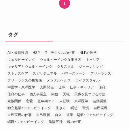
1
タグ
AI・最新技術
HSP
IT・デジタルの仕事
NLP心理学
ウェルビーイング
ウェルビーイングな働き方
キャリア
キャリアとウェルビーイング
クリスタル
ジャーナリング
ストレスケア
スピリチュアル
パワーストーン
フリーランス
フリーランスの集客術
メンタルヘルス
ライフスタイル
中医学・東洋医学
人間関係
仕事
仕事・キャリア
使命
使命の仕事
個人事業主
内観
天職
天職を見つける方法
家族関係
恋愛
更年期ケア
未経験
東洋医学
波動調整
独立起業×ウェルビーイング
生き方
瞑想
習慣
自己実現
自己実現の仕事
自己理解
自立
複業・副業×ウェルビーイング
転職×ウェルビーイング
陰陽五行
魂の仕事