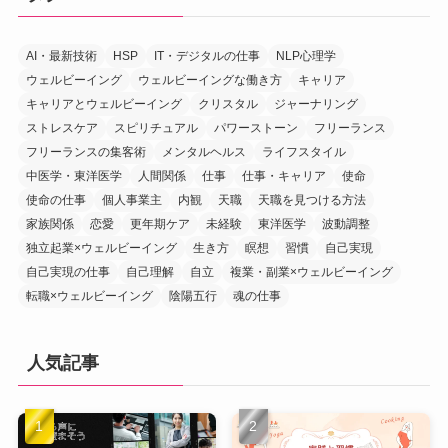
AI・最新技術
HSP
IT・デジタルの仕事
NLP心理学
ウェルビーイング
ウェルビーイングな働き方
キャリア
キャリアとウェルビーイング
クリスタル
ジャーナリング
ストレスケア
スピリチュアル
パワーストーン
フリーランス
フリーランスの集客術
メンタルヘルス
ライフスタイル
中医学・東洋医学
人間関係
仕事
仕事・キャリア
使命
使命の仕事
個人事業主
内観
天職
天職を見つける方法
家族関係
恋愛
更年期ケア
未経験
東洋医学
波動調整
独立起業×ウェルビーイング
生き方
瞑想
習慣
自己実現
自己実現の仕事
自己理解
自立
複業・副業×ウェルビーイング
転職×ウェルビーイング
陰陽五行
魂の仕事
人気記事