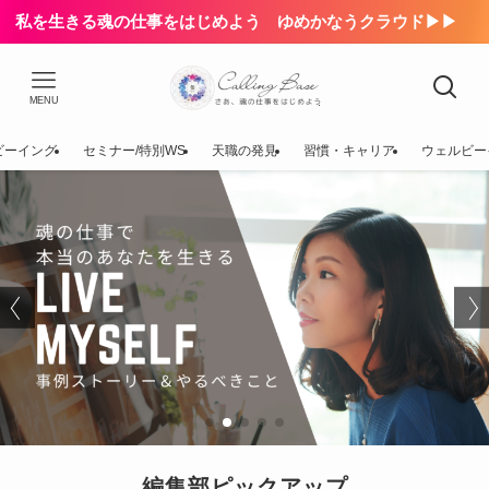
私を生きる魂の仕事をはじめよう ゆめかなうクラウド▶▶
MENU
ビーイング
セミナー/特別WS
天職の発見
習慣・キャリア
ウェルビー
編集部ピックアップ