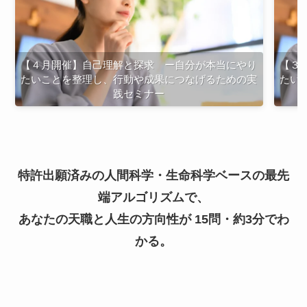
【４月開催】自己理解と探求 ー自分が本当にやり
【３
たいことを整理し、行動や成果につなげるための実
たい
践セミナー
特許出願済みの人間科学・生命科学ベースの最先
端アルゴリズムで、
あなたの天職と人生の方向性が 15問・約3分でわ
かる。