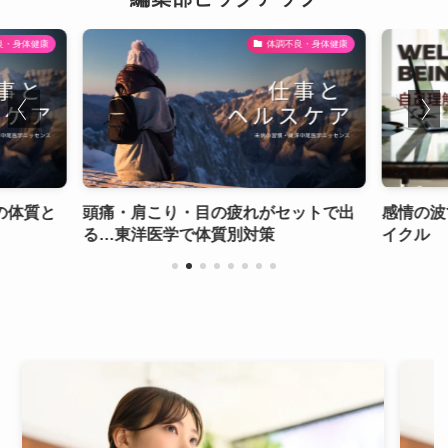
良・身体健康
体調不良・身体健康
の体質と
頭痛・肩こり・目の疲れがセットで出
感情の波
る…東洋医学で体質別対策
イクル