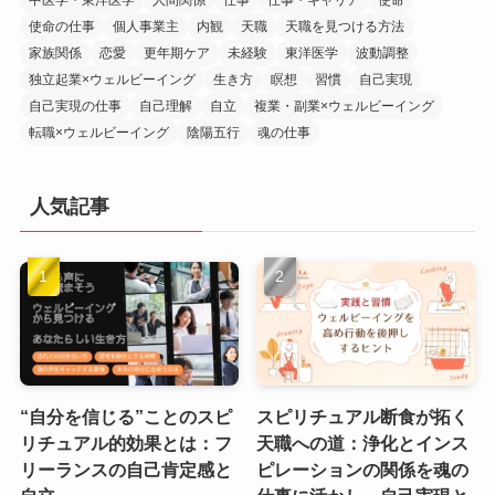
中医学・東洋医学
人間関係
仕事
仕事・キャリア
使命
使命の仕事
個人事業主
内観
天職
天職を見つける方法
家族関係
恋愛
更年期ケア
未経験
東洋医学
波動調整
独立起業×ウェルビーイング
生き方
瞑想
習慣
自己実現
自己実現の仕事
自己理解
自立
複業・副業×ウェルビーイング
転職×ウェルビーイング
陰陽五行
魂の仕事
人気記事
“自分を信じる”ことのスピ
スピリチュアル断食が拓く
リチュアル的効果とは：フ
天職への道：浄化とインス
リーランスの自己肯定感と
ピレーションの関係を魂の