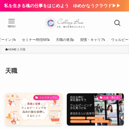
私を生きる魂の仕事をはじめよう ゆめかなうクラウド▶▶
MENU
ビーイング
セミナー/特別WS
天職の発見
習慣・キャリア
ウェルビー
HOME
天職
天職
スピリチュアル
お金・豊かさ