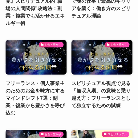
見】スピリチュアル的“職
で魂の仕事で最高のキャリ
場の人間関係”攻略法：副
アを築く：働き方のスピリ
業・複業でも活かせるエネ
チュアル理論
ルギー術
お金・豊かさ
お金・豊かさ
フリーランス・個人事業主
スピリチュアル視点で見る
のためのお金を味方にする
「無収入期」の意味と乗り
マインドシフト7選：副
越え方：フリーランスとし
業・複業から豊かさを呼び
て独立するための試練
込む
お金・豊かさ
スピリチュアル