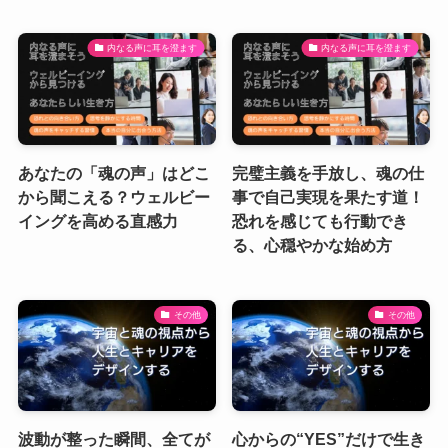
内なる声に耳を澄ます
内なる声に耳を澄ます
あなたの「魂の声」はどこ
完璧主義を手放し、魂の仕
から聞こえる？ウェルビー
事で自己実現を果たす道！
イングを高める直感力
恐れを感じても行動でき
る、心穏やかな始め方
その他
その他
波動が整った瞬間、全てが
心からの“YES”だけで生き