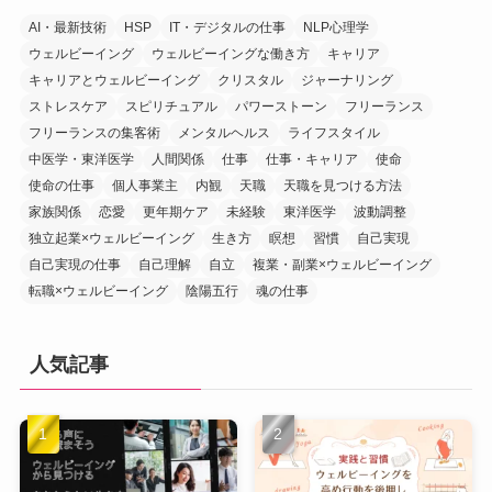
AI・最新技術
HSP
IT・デジタルの仕事
NLP心理学
ウェルビーイング
ウェルビーイングな働き方
キャリア
キャリアとウェルビーイング
クリスタル
ジャーナリング
ストレスケア
スピリチュアル
パワーストーン
フリーランス
フリーランスの集客術
メンタルヘルス
ライフスタイル
中医学・東洋医学
人間関係
仕事
仕事・キャリア
使命
使命の仕事
個人事業主
内観
天職
天職を見つける方法
家族関係
恋愛
更年期ケア
未経験
東洋医学
波動調整
独立起業×ウェルビーイング
生き方
瞑想
習慣
自己実現
自己実現の仕事
自己理解
自立
複業・副業×ウェルビーイング
転職×ウェルビーイング
陰陽五行
魂の仕事
人気記事