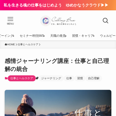
私を生きる魂の仕事をはじめよう ゆめかなうクラウド▶▶
MENU
ビーイング
セミナー/特別WS
天職の発見
習慣・キャリア
ウェルビー
HOME
仕事とヘルスケア
感情ジャーナリング講座：仕事と自己理
解の統合
仕事とヘルスケア
ジャーナリング
仕事
習慣
自己理解