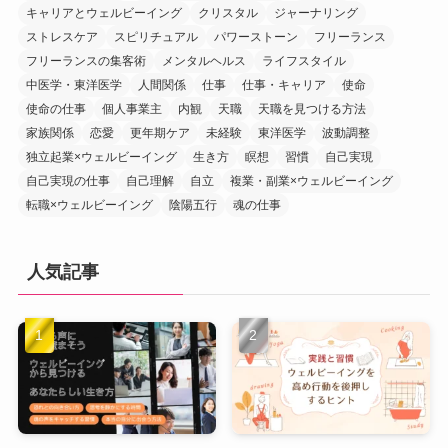
キャリアとウェルビーイング
クリスタル
ジャーナリング
ストレスケア
スピリチュアル
パワーストーン
フリーランス
フリーランスの集客術
メンタルヘルス
ライフスタイル
中医学・東洋医学
人間関係
仕事
仕事・キャリア
使命
使命の仕事
個人事業主
内観
天職
天職を見つける方法
家族関係
恋愛
更年期ケア
未経験
東洋医学
波動調整
独立起業×ウェルビーイング
生き方
瞑想
習慣
自己実現
自己実現の仕事
自己理解
自立
複業・副業×ウェルビーイング
転職×ウェルビーイング
陰陽五行
魂の仕事
人気記事