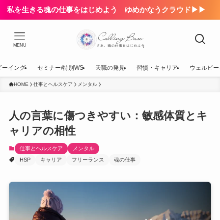
私を生きる魂の仕事をはじめよう ゆめかなうクラウド▶▶
MENU
ビーイング
セミナー/特別WS
天職の発見
習慣・キャリア
ウェルビー
HOME
仕事とヘルスケア
メンタル
人の言葉に傷つきやすい：敏感体質とキ
ャリアの相性
仕事とヘルスケア
メンタル
HSP
キャリア
フリーランス
魂の仕事