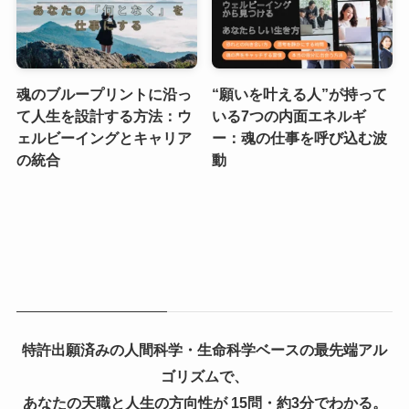
魂のブループリントに沿っ
“願いを叶える人”が持って
て人生を設計する方法：ウ
いる7つの内面エネルギ
ェルビーイングとキャリア
ー：魂の仕事を呼び込む波
の統合
動
特許出願済みの人間科学・生命科学ベースの最先端アル
ゴリズムで、
あなたの天職と人生の方向性が 15問・約3分でわかる。