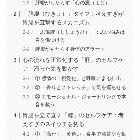
肝鬱がもたらす「心の澱（よど）」
「脾虚（ひきょ）」タイプ：考えすぎが
胃腸を直撃するメカニズム
「思傷脾（ししょうひ）」：思い悩みは
胃を傷つける
脾虚がもたらす身体のアラート
心の流れを正常化する「肝」のセルフケ
ア：滞った気を動かす
① 感情の「視覚化」と呼吸による排出
② 「香りとストレッチ」で気を巡らせる
③ エモーショナル・ジャーナリングで本
音を救う
胃腸を立て直す「脾」のセルフケア：考
えすぎのスイッチを切る
① 「温かく、黄色い」食事で発電所を動