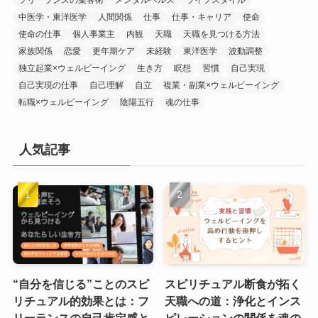
中医学・東洋医学
人間関係
仕事
仕事・キャリア
使命
使命の仕事
個人事業主
内観
天職
天職を見つける方法
家族関係
恋愛
更年期ケア
未経験
東洋医学
波動調整
独立起業×ウェルビーイング
生き方
瞑想
習慣
自己実現
自己実現の仕事
自己理解
自立
複業・副業×ウェルビーイング
転職×ウェルビーイング
陰陽五行
魂の仕事
人気記事
“自分を信じる”ことのスピ
スピリチュアル断食が拓く
リチュアル的効果とは：フ
天職への道：浄化とインス