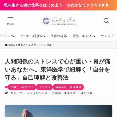
私を生きる魂の仕事をはじめよう ゆめかなうクラウド▶▶
MENU
ビーイング
セミナー/特別WS
天職の発見
習慣・キャリア
ウェルビー
HOME
仕事とヘルスケア
メンタル
人間関係のストレスで心が重い・胃が痛
いあなたへ。東洋医学で紐解く「自分を
守る」自己理解と改善法
仕事とヘルスケア
メンタル
体調不良・身体健康
キャリア
メンタルヘルス
中医学・東洋医学
魂の仕事