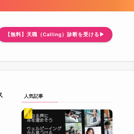
【無料】天職（Calling）診断を受ける▶
ス
人気記事