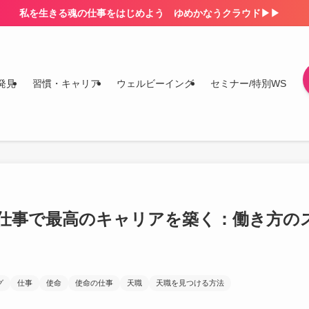
私を生きる魂の仕事をはじめよう ゆめかなうクラウド▶▶
発見
習慣・キャリア
ウェルビーイング
セミナー/特別WS
仕事で最高のキャリアを築く：働き方の
グ
仕事
使命
使命の仕事
天職
天職を見つける方法