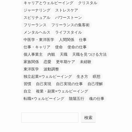
キャリアとウェルビーイング
クリスタル
ジャーナリング
ストレスケア
スピリチュアル
パワーストーン
フリーランス
フリーランスの集客術
メンタルヘルス
ライフスタイル
中医学・東洋医学
人間関係
仕事
仕事・キャリア
使命
使命の仕事
個人事業主
内観
天職
天職を見つける方法
家族関係
恋愛
更年期ケア
未経験
東洋医学
波動調整
独立起業×ウェルビーイング
生き方
瞑想
習慣
自己実現
自己実現の仕事
自己理解
自立
複業・副業×ウェルビーイング
転職×ウェルビーイング
陰陽五行
魂の仕事
検索