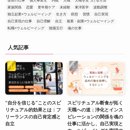
使命の仕事
個人事業主
内観
天職
天職を見つける方法
家族関係
恋愛
更年期ケア
未経験
東洋医学
波動調整
独立起業×ウェルビーイング
生き方
瞑想
習慣
自己実現
自己実現の仕事
自己理解
自立
複業・副業×ウェルビーイング
転職×ウェルビーイング
陰陽五行
魂の仕事
人気記事
“自分を信じる”ことのスピ
スピリチュアル断食が拓く
リチュアル的効果とは：フ
天職への道：浄化とインス
リーランスの自己肯定感と
ピレーションの関係を魂の
自立
仕事に活かし、自己実現と