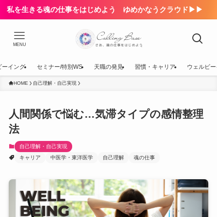
私を生きる魂の仕事をはじめよう ゆめかなうクラウド▶▶
MENU
ビーイング
セミナー/特別WS
天職の発見
習慣・キャリア
ウェルビー
HOME
自己理解・自己実現
人間関係で悩む…気滞タイプの感情整理
法
自己理解・自己実現
キャリア
中医学・東洋医学
自己理解
魂の仕事