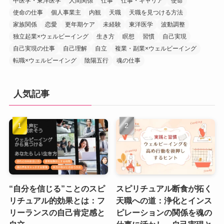
中医学・東洋医学
人間関係
仕事
仕事・キャリア
使命
使命の仕事
個人事業主
内観
天職
天職を見つける方法
家族関係
恋愛
更年期ケア
未経験
東洋医学
波動調整
独立起業×ウェルビーイング
生き方
瞑想
習慣
自己実現
自己実現の仕事
自己理解
自立
複業・副業×ウェルビーイング
転職×ウェルビーイング
陰陽五行
魂の仕事
人気記事
“自分を信じる”ことのスピ
スピリチュアル断食が拓く
リチュアル的効果とは：フ
天職への道：浄化とインス
リーランスの自己肯定感と
ピレーションの関係を魂の