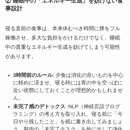
② 睡眠中の「エネルギー生成」を妨げない食
事設計
寝る直前の食事は、本来休むべき時間に脾をフル
稼働させ、多大な負担をかけるだけでなく、睡眠
中の貴重なエネルギー生成を妨げてしまう可能性
があります。
3時間前のルール
: 夕食は消化の良いものを中心
に軽めに済ませ、寝る時には胃の中を空っぽに
近い状態にしておくことが理想的かもしれませ
ん。
未完了感のデトックス
: NLP（神経言語プログ
ラミング）の考え方を取り入れ、寝る前に「今
日やり残したこと」を紙に書き出してみましょ
う。脳内の「未完了タスク」を外に出して浄化