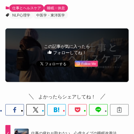
仕事とヘルスケア
睡眠・休息
NLP心理学
中医学・東洋医学
この記事が気に入ったら
フォローしてね！
Follow Me
よかったらシェアしてね！
仕事の疲れが取れない…心虚タイプの睡眠改善法