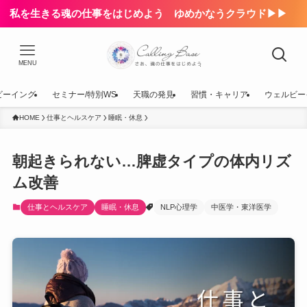
私を生きる魂の仕事をはじめよう ゆめかなうクラウド▶▶
MENU
ビーイング
セミナー/特別WS
天職の発見
習慣・キャリア
ウェルビー
HOME
仕事とヘルスケア
睡眠・休息
朝起きられない…脾虚タイプの体内リズ
ム改善
仕事とヘルスケア
睡眠・休息
NLP心理学
中医学・東洋医学