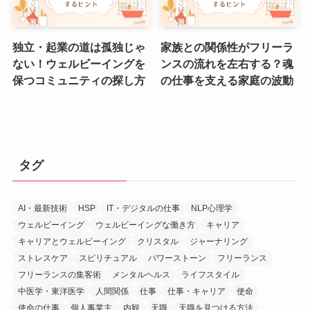
独立・起業の道は孤独じゃ
家族との関係性がフリーラ
ない！ウェルビーイングを
ンスの流れを左右する？魂
保つコミュニティの探し方
の仕事を支える家庭の波動
タグ
AI・最新技術
HSP
IT・デジタルの仕事
NLP心理学
ウェルビーイング
ウェルビーイングな働き方
キャリア
キャリアとウェルビーイング
クリスタル
ジャーナリング
ストレスケア
スピリチュアル
パワーストーン
フリーランス
フリーランスの集客術
メンタルヘルス
ライフスタイル
中医学・東洋医学
人間関係
仕事
仕事・キャリア
使命
使命の仕事
個人事業主
内観
天職
天職を見つける方法