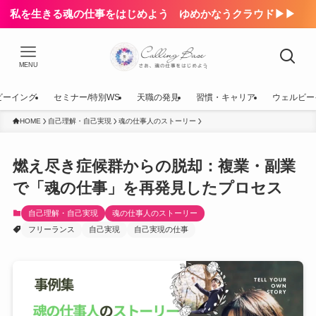
私を生きる魂の仕事をはじめよう ゆめかなうクラウド▶▶
MENU
ビーイング
セミナー/特別WS
天職の発見
習慣・キャリア
ウェルビー
HOME
自己理解・自己実現
魂の仕事人のストーリー
燃え尽き症候群からの脱却：複業・副業
で「魂の仕事」を再発見したプロセス
自己理解・自己実現
魂の仕事人のストーリー
フリーランス
自己実現
自己実現の仕事