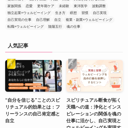
家族関係
恋愛
更年期ケア
未経験
東洋医学
波動調整
独立起業×ウェルビーイング
生き方
瞑想
習慣
自己実現
自己実現の仕事
自己理解
自立
複業・副業×ウェルビーイング
転職×ウェルビーイング
陰陽五行
魂の仕事
人気記事
“自分を信じる”ことのスピ
スピリチュアル断食が拓く
リチュアル的効果とは：フ
天職への道：浄化とインス
リーランスの自己肯定感と
ピレーションの関係を魂の
自立
仕事に活かし、自己実現と
ウェルビーイングを実現す