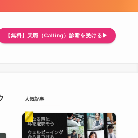
【無料】天職（Calling）診断を受ける▶
ウ
人気記事