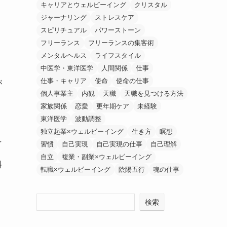
キャリアとウェルビーイング
クリスタル
ジャーナリング
ストレスケア
スピリチュアル
パワーストーン
と
フリーランス
フリーランスの集客術
メンタルヘルス
ライフスタイル
中医学・東洋医学
人間関係
仕事
仕事・キャリア
使命
使命の仕事
が
個人事業主
内観
天職
天職を見つける方法
家族関係
恋愛
更年期ケア
未経験
東洋医学
波動調整
独立起業×ウェルビーイング
生き方
瞑想
え
習慣
自己実現
自己実現の仕事
自己理解
自立
複業・副業×ウェルビーイング
料
転職×ウェルビーイング
陰陽五行
魂の仕事
検索