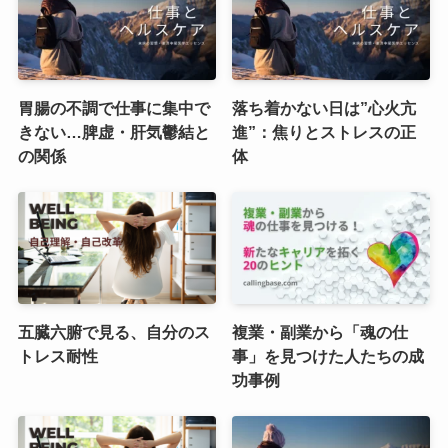
胃腸の不調で仕事に集中で
落ち着かない日は”心火亢
きない…脾虚・肝気鬱結と
進”：焦りとストレスの正
の関係
体
五臓六腑で見る、自分のス
複業・副業から「魂の仕
トレス耐性
事」を見つけた人たちの成
功事例