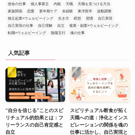
使命の仕事
個人事業主
内観
天職
天職を見つける方法
家族関係
恋愛
更年期ケア
未経験
東洋医学
波動調整
独立起業×ウェルビーイング
生き方
瞑想
習慣
自己実現
自己実現の仕事
自己理解
自立
複業・副業×ウェルビーイング
転職×ウェルビーイング
陰陽五行
魂の仕事
人気記事
“自分を信じる”ことのスピ
スピリチュアル断食が拓く
リチュアル的効果とは：フ
天職への道：浄化とインス
リーランスの自己肯定感と
ピレーションの関係を魂の
自立
仕事に活かし、自己実現と