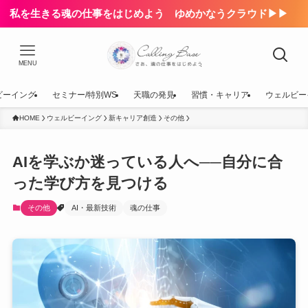
私を生きる魂の仕事をはじめよう ゆめかなうクラウド▶▶
MENU
ビーイング
セミナー/特別WS
天職の発見
習慣・キャリア
ウェルビー
HOME
ウェルビーイング
新キャリア創造
その他
AIを学ぶか迷っている人へ──自分に合
った学び方を見つける
その他
AI・最新技術
魂の仕事