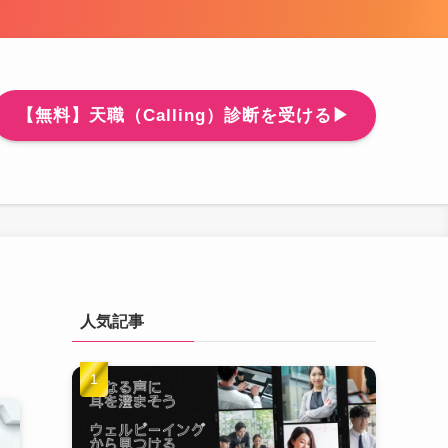
【無料】天職（Calling）診断を受ける▶
人気記事