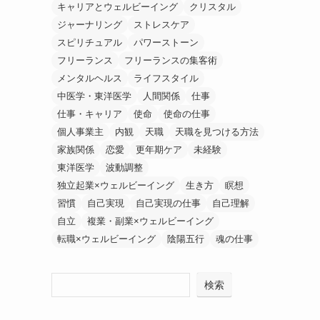
キャリアとウェルビーイング
クリスタル
ジャーナリング
ストレスケア
スピリチュアル
パワーストーン
フリーランス
フリーランスの集客術
メンタルヘルス
ライフスタイル
中医学・東洋医学
人間関係
仕事
仕事・キャリア
使命
使命の仕事
個人事業主
内観
天職
天職を見つける方法
家族関係
恋愛
更年期ケア
未経験
東洋医学
波動調整
独立起業×ウェルビーイング
生き方
瞑想
習慣
自己実現
自己実現の仕事
自己理解
自立
複業・副業×ウェルビーイング
転職×ウェルビーイング
陰陽五行
魂の仕事
検索