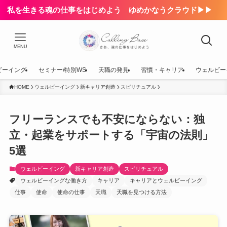
私を生きる魂の仕事をはじめよう ゆめかなうクラウド▶▶
MENU
ビーイング
セミナー/特別WS
天職の発見
習慣・キャリア
ウェルビー
HOME
ウェルビーイング
新キャリア創造
スピリチュアル
フリーランスでも不安にならない：独
立・起業をサポートする「宇宙の法則」
5選
ウェルビーイング
新キャリア創造
スピリチュアル
ウェルビーイングな働き方
キャリア
キャリアとウェルビーイング
仕事
使命
使命の仕事
天職
天職を見つける方法