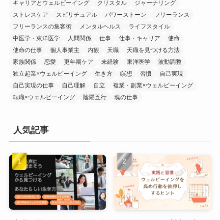
キャリアとウェルビーイング
クリスタル
ジャーナリング
ストレスケア
スピリチュアル
パワーストーン
フリーランス
フリーランスの集客術
メンタルヘルス
ライフスタイル
中医学・東洋医学
人間関係
仕事
仕事・キャリア
使命
使命の仕事
個人事業主
内観
天職
天職を見つける方法
家族関係
恋愛
更年期ケア
未経験
東洋医学
波動調整
独立起業×ウェルビーイング
生き方
瞑想
習慣
自己実現
自己実現の仕事
自己理解
自立
複業・副業×ウェルビーイング
転職×ウェルビーイング
陰陽五行
魂の仕事
人気記事