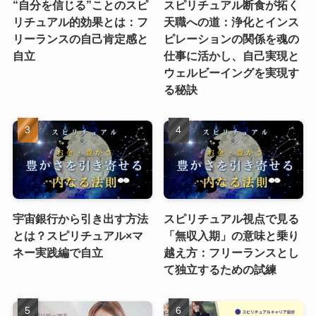
“自分を信じる”ことのスピ
スピリチュアル断食が拓く
リチュアル的効果とは：フ
天職への道：浄化とインス
リーランスの自己肯定感と
ピレーションの関係を魂の
自立
仕事に活かし、自己実現と
ウェルビーイングを実現す
る秘訣
宇宙銀行から引き出す方法
スピリチュアル視点で見る
とは？スピリチュアル×マ
「無収入期」の意味と乗り
ネー実践編で自立
越え方：フリーランスとし
て独立するための試練