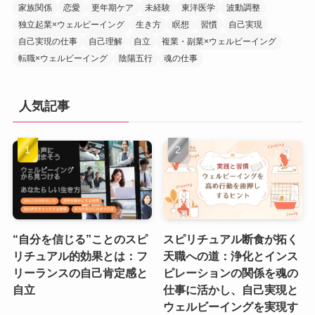
家族関係
恋愛
更年期ケア
未経験
東洋医学
波動調整
独立起業×ウェルビーイング
生き方
瞑想
習慣
自己実現
自己実現の仕事
自己理解
自立
複業・副業×ウェルビーイング
転職×ウェルビーイング
陰陽五行
魂の仕事
人気記事
“自分を信じる”ことのスピ
スピリチュアル断食が拓く
リチュアル的効果とは：フ
天職への道：浄化とインス
リーランスの自己肯定感と
ピレーションの関係を魂の
自立
仕事に活かし、自己実現と
ウェルビーイングを実現す