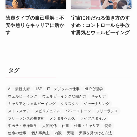
陰虚タイプの自己理解：不
宇宙にゆだねる働き方のす
安や焦りをキャリアに活か
すめ：コントロールを手放
す
す勇気とウェルビーイング
タグ
AI・最新技術
HSP
IT・デジタルの仕事
NLP心理学
ウェルビーイング
ウェルビーイングな働き方
キャリア
キャリアとウェルビーイング
クリスタル
ジャーナリング
ストレスケア
スピリチュアル
パワーストーン
フリーランス
フリーランスの集客術
メンタルヘルス
ライフスタイル
中医学・東洋医学
人間関係
仕事
仕事・キャリア
使命
使命の仕事
個人事業主
内観
天職
天職を見つける方法