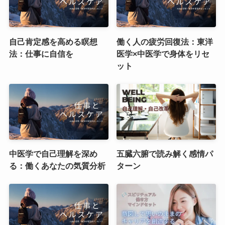
自己肯定感を高める瞑想
働く人の疲労回復法：東洋
法：仕事に自信を
医学×中医学で身体をリセ
ット
中医学で自己理解を深め
五臓六腑で読み解く感情パ
る：働くあなたの気質分析
ターン