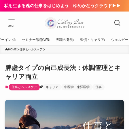
私を生きる魂の仕事をはじめよう ゆめかなうクラウド▶▶
MENU
ビーイング
セミナー/特別WS
天職の発見
習慣・キャリア
ウェルビー
HOME
仕事とヘルスケア
脾虚タイプの自己成長法：体調管理とキ
ャリア両立
仕事とヘルスケア
キャリア
中医学・東洋医学
仕事