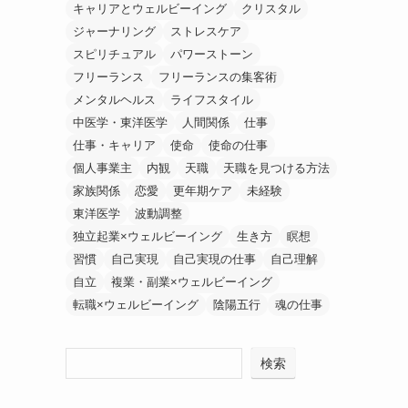
キャリアとウェルビーイング
クリスタル
ジャーナリング
ストレスケア
スピリチュアル
パワーストーン
フリーランス
フリーランスの集客術
メンタルヘルス
ライフスタイル
中医学・東洋医学
人間関係
仕事
仕事・キャリア
使命
使命の仕事
個人事業主
内観
天職
天職を見つける方法
家族関係
恋愛
更年期ケア
未経験
東洋医学
波動調整
独立起業×ウェルビーイング
生き方
瞑想
習慣
自己実現
自己実現の仕事
自己理解
自立
複業・副業×ウェルビーイング
転職×ウェルビーイング
陰陽五行
魂の仕事
検索