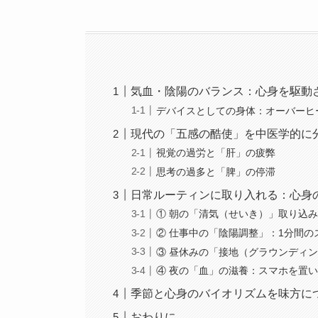
気血・陰陽のバランス：心身を駆動
デバイスとしての身体：オーバーヒ
現代の「五感の酷使」を中医学的に
視覚の過労と「肝」の疲弊
思考の過多と「脾」の停滞
日常ルーティンに取り入れる：心身
① 朝の「清気（せいき）」取り込
② 仕事中の「陰陽調整」：1分間の
③ 昼休みの「接地（グラウンディ
④ 夜の「血」の滋養：スマホを置
季節と心身のバイオリズムを味方に
おわりに