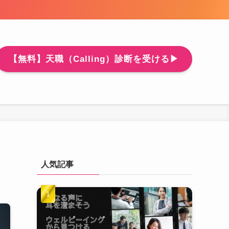
【無料】天職（Calling）診断を受ける▶
人気記事