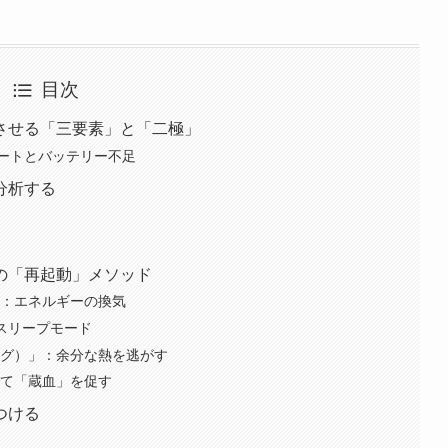
目次
させる「三要素」と「二極」
ートとバッテリー不足
分析する
の「再起動」メソッド
み：エネルギーの換気
スリープモード
ング）」：余分な熱を逃がす
いて「蔵血」を促す
つける