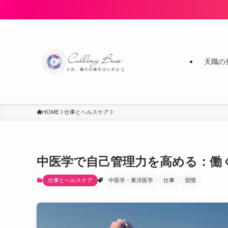
天職の
HOME
仕事とヘルスケア
中医学で自己管理力を高める：働
仕事とヘルスケア
中医学・東洋医学
仕事
習慣