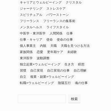
キャリアとウェルビーイング
クリスタル
ジャーナリング
ストレスケア
スピリチュアル
パワーストーン
フリーランス
フリーランスの集客術
メンタルヘルス
ライフスタイル
中医学・東洋医学
人間関係
仕事
仕事・キャリア
使命
使命の仕事
個人事業主
内観
天職
天職を見つける方法
家族関係
恋愛
更年期ケア
未経験
東洋医学
波動調整
独立起業×ウェルビーイング
生き方
瞑想
習慣
自己実現
自己実現の仕事
自己理解
自立
複業・副業×ウェルビーイング
転職×ウェルビーイング
陰陽五行
魂の仕事
検索