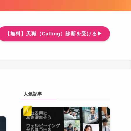
【無料】天職（Calling）診断を受ける▶
人気記事