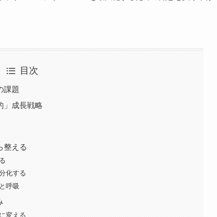
目次
の課題
的」成長戦略
ら整える
る
細分化する
食と呼吸
み
」に変える