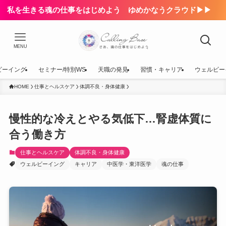
私を生きる魂の仕事をはじめよう ゆめかなうクラウド▶▶
MENU
ビーイング
セミナー/特別WS
天職の発見
習慣・キャリア
ウェルビー
HOME
仕事とヘルスケア
体調不良・身体健康
慢性的な冷えとやる気低下…腎虚体質に
合う働き方
仕事とヘルスケア
体調不良・身体健康
ウェルビーイング
キャリア
中医学・東洋医学
魂の仕事