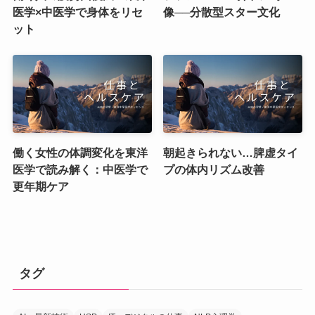
医学×中医学で身体をリセ
像──分散型スター文化
ット
働く女性の体調変化を東洋
朝起きられない…脾虚タイ
医学で読み解く：中医学で
プの体内リズム改善
更年期ケア
タグ