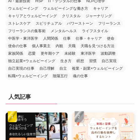
AI・最新技術
HSP
IT・デジタルの仕事
NLP心理学
ウェルビーイング
ウェルビーイングな働き方
キャリア
キャリアとウェルビーイング
クリスタル
ジャーナリング
ストレスケア
スピリチュアル
パワーストーン
フリーランス
フリーランスの集客術
メンタルヘルス
ライフスタイル
中医学・東洋医学
人間関係
仕事
仕事・キャリア
使命
使命の仕事
個人事業主
内観
天職
天職を見つける方法
家族関係
恋愛
更年期ケア
未経験
東洋医学
波動調整
独立起業×ウェルビーイング
生き方
瞑想
習慣
自己実現
自己実現の仕事
自己理解
自立
複業・副業×ウェルビーイング
転職×ウェルビーイング
陰陽五行
魂の仕事
人気記事