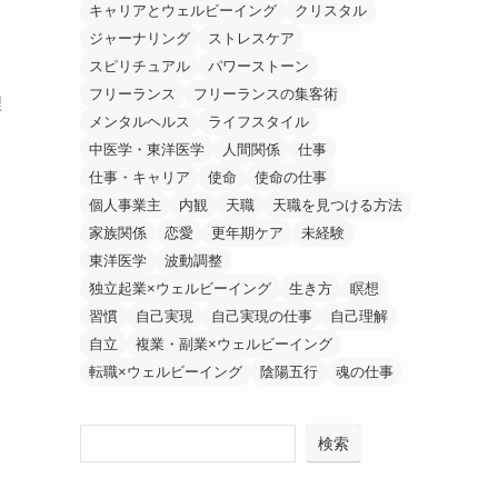
キャリアとウェルビーイング
クリスタル
ジャーナリング
ストレスケア
スピリチュアル
パワーストーン
フリーランス
フリーランスの集客術
程
メンタルヘルス
ライフスタイル
中医学・東洋医学
人間関係
仕事
仕事・キャリア
使命
使命の仕事
個人事業主
内観
天職
天職を見つける方法
家族関係
恋愛
更年期ケア
未経験
東洋医学
波動調整
独立起業×ウェルビーイング
生き方
瞑想
習慣
自己実現
自己実現の仕事
自己理解
自立
複業・副業×ウェルビーイング
転職×ウェルビーイング
陰陽五行
魂の仕事
検索