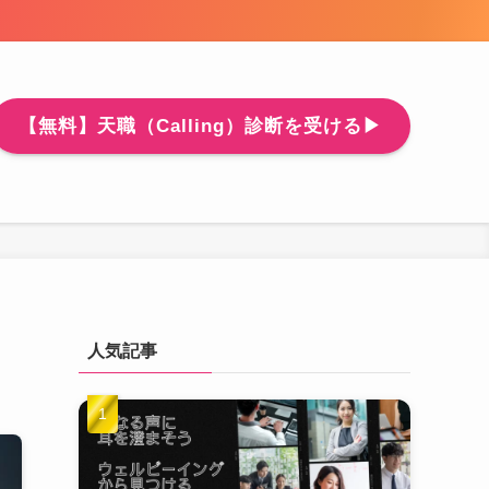
【無料】天職（Calling）診断を受ける▶
人気記事