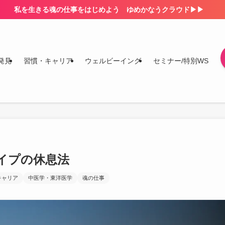
私を生きる魂の仕事をはじめよう ゆめかなうクラウド▶▶
発見
習慣・キャリア
ウェルビーイング
セミナー/特別WS
イプの休息法
キャリア
中医学・東洋医学
魂の仕事