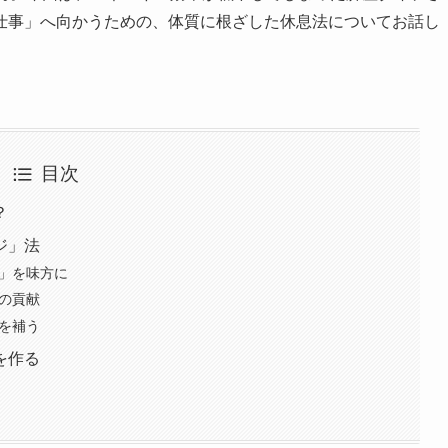
仕事」へ向かうための、体質に根ざした休息法についてお話し
目次
？
ジ」法
み」を味方に
大の貢献
気を補う
を作る