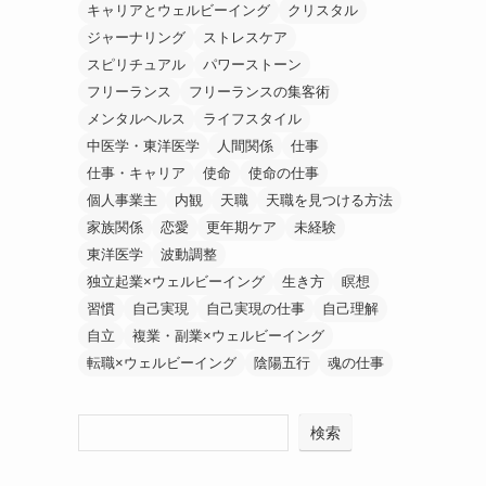
キャリアとウェルビーイング
クリスタル
ジャーナリング
ストレスケア
スピリチュアル
パワーストーン
フリーランス
フリーランスの集客術
メンタルヘルス
ライフスタイル
中医学・東洋医学
人間関係
仕事
仕事・キャリア
使命
使命の仕事
個人事業主
内観
天職
天職を見つける方法
家族関係
恋愛
更年期ケア
未経験
東洋医学
波動調整
独立起業×ウェルビーイング
生き方
瞑想
習慣
自己実現
自己実現の仕事
自己理解
自立
複業・副業×ウェルビーイング
転職×ウェルビーイング
陰陽五行
魂の仕事
検索