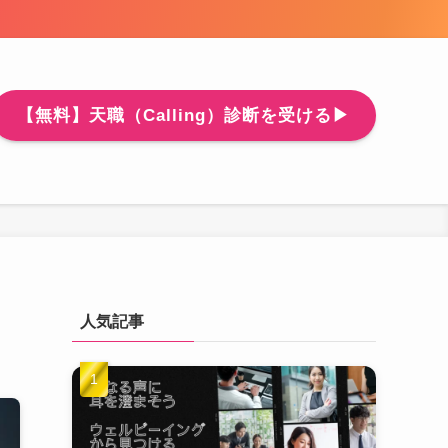
【無料】天職（Calling）診断を受ける▶
人気記事