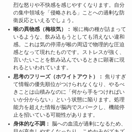
烈な怒りや不快感を感じやすくなります。自分
の集中領域を「侵略される」ことへの過剰な防
衛反応といえるでしょう。
喉の異物感（梅核気）：
喉に梅の種が詰まって
いるような、飲み込もうとしても消えない違和
感。これは気の停滞が喉の周辺で物理的な圧迫
感となって現れたものです。ストレスが強く、
言いたいことを飲み込んでいるときに顕著に現
れるといわれています。
思考のフリーズ（ホワイトアウト）：
焦りすぎ
て情報の優先順位がつけられなくなり、やるべ
きことは山積みなのに「何から手をつければい
いか分からない」という状態に陥ります。処理
能力を超えた情報が脳内でスパークし、機能停
止を招いている可能性があります。
身体的な不調：
脳への血流が過剰になるため、
目が充血しやすくなったり、こめかみがズキズ