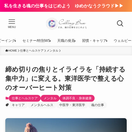
私を生きる魂の仕事をはじめよう ゆめかなうクラウド▶▶
MENU
ビーイング
セミナー/特別WS
天職の発見
習慣・キャリア
ウェルビー
HOME
仕事とヘルスケア
メンタル
締め切りの焦りとイライラを「持続する
集中力」に変える。東洋医学で整える心
のオーバーヒート対策
仕事とヘルスケア
メンタル
体調不良・身体健康
キャリア
メンタルヘルス
中医学・東洋医学
魂の仕事