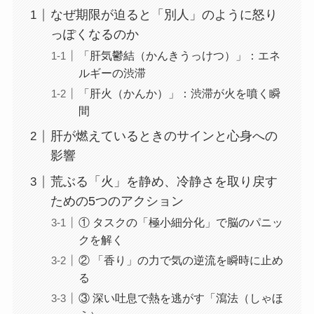
なぜ期限が迫ると「別人」のように怒り
っぽくなるのか
「肝気鬱結（かんきうっけつ）」：エネ
ルギーの渋滞
「肝火（かんか）」：渋滞が火を噴く瞬
間
肝が燃えているときのサインと心身への
影響
荒ぶる「火」を静め、冷静さを取り戻す
ための5つのアクション
① タスクの「極小細分化」で脳のパニッ
クを解く
② 「香り」の力で気の逆流を瞬時に止め
る
③ 深い吐息で熱を逃がす「瀉法（しゃほ