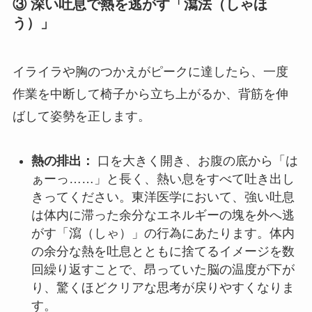
③ 深い吐息で熱を逃がす「瀉法（しゃほ
う）」
イライラや胸のつかえがピークに達したら、一度
作業を中断して椅子から立ち上がるか、背筋を伸
ばして姿勢を正します。
熱の排出：
口を大きく開き、お腹の底から「は
ぁーっ……」と長く、熱い息をすべて吐き出し
きってください。東洋医学において、強い吐息
は体内に滞った余分なエネルギーの塊を外へ逃
がす「瀉（しゃ）」の行為にあたります。体内
の余分な熱を吐息とともに捨てるイメージを数
回繰り返すことで、昂っていた脳の温度が下が
り、驚くほどクリアな思考が戻りやすくなりま
す。