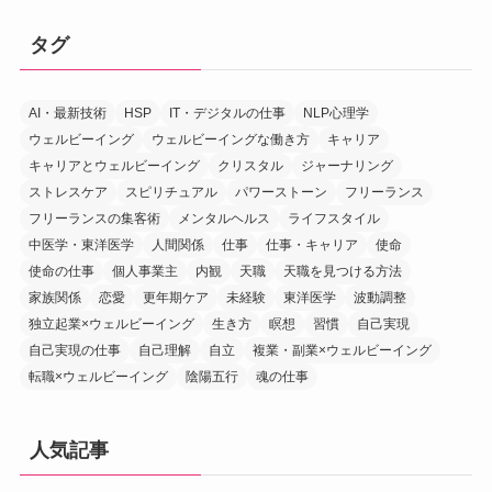
タグ
AI・最新技術
HSP
IT・デジタルの仕事
NLP心理学
ウェルビーイング
ウェルビーイングな働き方
キャリア
キャリアとウェルビーイング
クリスタル
ジャーナリング
ストレスケア
スピリチュアル
パワーストーン
フリーランス
フリーランスの集客術
メンタルヘルス
ライフスタイル
中医学・東洋医学
人間関係
仕事
仕事・キャリア
使命
使命の仕事
個人事業主
内観
天職
天職を見つける方法
家族関係
恋愛
更年期ケア
未経験
東洋医学
波動調整
独立起業×ウェルビーイング
生き方
瞑想
習慣
自己実現
自己実現の仕事
自己理解
自立
複業・副業×ウェルビーイング
転職×ウェルビーイング
陰陽五行
魂の仕事
人気記事