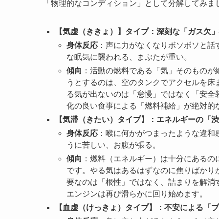
「物理的なコンディション」として分解してみま
【気虚（ききょ）】タイプ：深刻な「ガス欠」
身体反応
：声に力がなくなりボソボソと話
な眠気に襲われる、まぶたが重い。
傾向
：活動の燃料である「気」そのものが
うとするのは、空のタンクでアクセルを床
る気が出ないのは「怠慢」ではなく「安全
化の良い食事による「燃料補給」が絶対的
【気滞（きたい）タイプ】：エネルギーの「渋
身体反応
：喉に何かがつまったような違和
うに苦しい、お腹が張る。
傾向
：燃料（エネルギー）は十分にあるの
です。やる気はあるはずなのに焦りばかり
要なのは「根性」ではなく、詰まりを解消
エンジンは再び滑らかに回り始めます。
【血虚（けっきょ）タイプ】：不安による「ブ