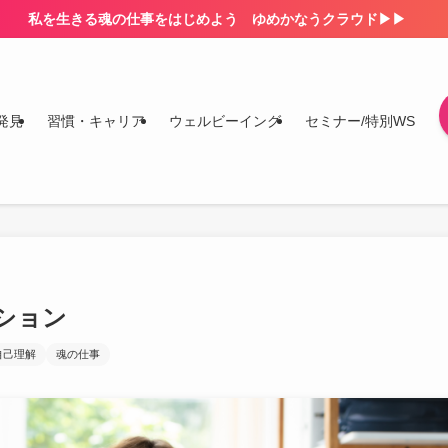
私を生きる魂の仕事をはじめよう ゆめかなうクラウド▶▶
発見
習慣・キャリア
ウェルビーイング
セミナー/特別WS
ション
自己理解
魂の仕事