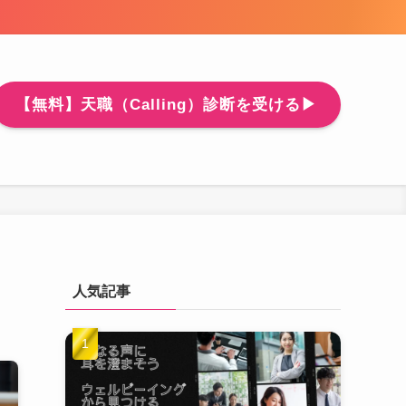
【無料】天職（Calling）診断を受ける▶
人気記事