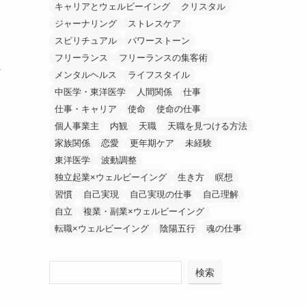
キャリアとウェルビーイング
クリスタル
ジャーナリング
ストレスケア
スピリチュアル
パワーストーン
フリーランス
フリーランスの集客術
な
メンタルヘルス
ライフスタイル
中医学・東洋医学
人間関係
仕事
仕事・キャリア
使命
使命の仕事
個人事業主
内観
天職
天職を見つける方法
家族関係
恋愛
更年期ケア
未経験
東洋医学
波動調整
独立起業×ウェルビーイング
生き方
瞑想
習慣
自己実現
自己実現の仕事
自己理解
自立
複業・副業×ウェルビーイング
転職×ウェルビーイング
陰陽五行
魂の仕事
検索