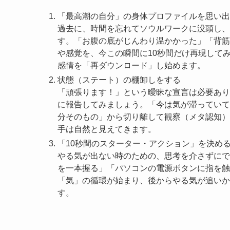
「最高潮の自分」の身体プロファイルを思い出
過去に、時間を忘れてソウルワークに没頭し、
す。「お腹の底がじんわり温かかった」「背筋
や感覚を、今この瞬間に10秒間だけ再現して
感情を「再ダウンロード」し始めます。
状態（ステート）の棚卸しをする
「頑張ります！」という曖昧な宣言は必要あり
に報告してみましょう。「今は気が滞っていて
分そのもの」から切り離して観察（メタ認知）
手は自然と見えてきます。
「10秒間のスターター・アクション」を決め
やる気が出ない時のための、思考を介さずにで
を一本握る」「パソコンの電源ボタンに指を触
「気」の循環が始まり、後からやる気が追いか
す。