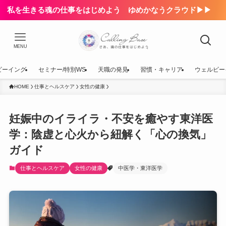
私を生きる魂の仕事をはじめよう ゆめかなうクラウド▶▶
MENU
ビーイング
セミナー/特別WS
天職の発見
習慣・キャリア
ウェルビー
HOME
仕事とヘルスケア
女性の健康
妊娠中のイライラ・不安を癒やす東洋医
学：陰虚と心火から紐解く「心の換気」
ガイド
仕事とヘルスケア
女性の健康
中医学・東洋医学