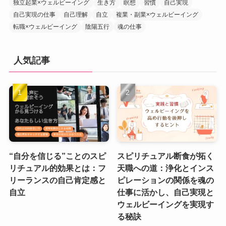
独立起業×ウェルビーイング
生き方
瞑想
習慣
自己実現
自己実現の仕事
自己理解
自立
複業・副業×ウェルビーイング
転職×ウェルビーイング
陰陽五行
魂の仕事
人気記事
“自分を信じる”ことのスピ
スピリチュアル断食が拓く
リチュアル的効果とは：フ
天職への道：浄化とインス
リーランスの自己肯定感と
ピレーションの関係を魂の
自立
仕事に活かし、自己実現と
ウェルビーイングを実現す
る秘訣