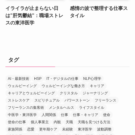
イライラが止まらない日
感情の波で整理する仕事ス
は”肝気鬱結”：職場ストレ
タイル
スの東洋医学
タグ
AI・最新技術
HSP
IT・デジタルの仕事
NLP心理学
ウェルビーイング
ウェルビーイングな働き方
キャリア
キャリアとウェルビーイング
クリスタル
ジャーナリング
ストレスケア
スピリチュアル
パワーストーン
フリーランス
フリーランスの集客術
メンタルヘルス
ライフスタイル
中医学・東洋医学
人間関係
仕事
仕事・キャリア
使命
使命の仕事
個人事業主
内観
天職
天職を見つける方法
家族関係
恋愛
更年期ケア
未経験
東洋医学
波動調整