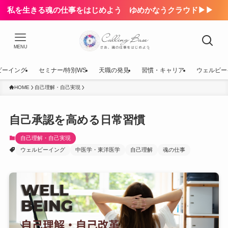
私を生きる魂の仕事をはじめよう ゆめかなうクラウド▶▶
MENU
ビーイング
セミナー/特別WS
天職の発見
習慣・キャリア
ウェルビー
HOME
自己理解・自己実現
自己承認を高める日常習慣
自己理解・自己実現
ウェルビーイング
中医学・東洋医学
自己理解
魂の仕事