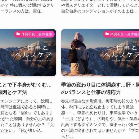
か？ 特に個人で活動するクリ
や個人クリエイターとして活動していると
ーランスの方は、責任...
自分自身のコンディションがそのまま仕...
体調不良・身体健康
体調不良・身体健
ことで下半身がむくむ…
季節の変わり目に体調崩す…肝・
原因とケア法
のバランスと仕事の適応力
やエンジニアにとって、没頭し
春先の理由なき焦燥感、梅雨時の鉛のよう
る時間は至福であると同時に、
体、秋口にふと立ち止まってしまう孤独
負荷となる「宿命」でもありま
感……。季節の変わり目、東洋医学でいう
上がった瞬間、自分の足のあま
「土用（どよう）」の時期や、気圧・気温
たことはありませんか？ 「足
乱高下するタイミングで、決まったパター
だるい」「靴が食い込...
の不調に悩まされてはいませんか？ 「プ
らど...