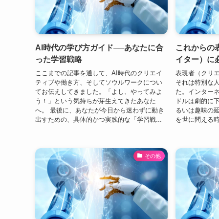
AI時代の学び方ガイド──あなたに合
これからの
った学習戦略
イター）に
ここまでの記事を通して、AI時代のクリエイ
表現者（クリ
ティブや働き方、そしてソウルワークについ
それは特別な
てお伝えしてきました。「よし、やってみよ
た。インターネ
う！」という気持ちが芽生えてきたあなた
ドルは劇的に
へ。 最後に、あなたが今日から迷わずに動き
るいは趣味の
出すための、具体的かつ実践的な「学習戦...
を世に問える時
その他