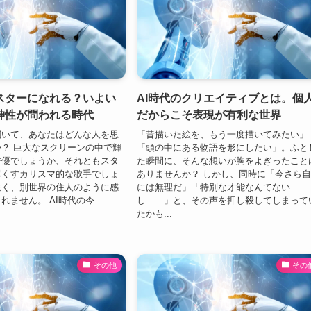
がスターになれる？いよい
AI時代のクリエイティブとは。個
神性が問われる時代
だからこそ表現が有利な世界
聞いて、あなたはどんな人を思
「昔描いた絵を、もう一度描いてみたい」
？ 巨大なスクリーンの中で輝
「頭の中にある物語を形にしたい」。ふと
俳優でしょうか、それともスタ
た瞬間に、そんな想いが胸をよぎったこと
尽くすカリスマ的な歌手でしょ
ありませんか？ しかし、同時に「今さら
遠く、別世界の住人のように感
には無理だ」「特別な才能なんてない
ません。 AI時代の今...
し……」と、その声を押し殺してしまって
たかも...
その他
その