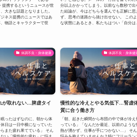
出資・提携するというニュースが世
分以上かかってしまう。以前なら数秒で出
り、大きな話題となりました。
た結論が、今はどちらを選んでも正解に思
ビジネス提携のニュースではあ
ず、思考の迷路から抜け出せない。 この
年、物語とキャラクターで世
な状態にあるとき、私たちはつい「自分は..
体調不良・身体健康
体調不良・身体健
れが取れない…脾虚タイ
慢性的な冷えとやる気低下…腎虚
質に合う働き方
り眠ったはずなのに、朝から体
「朝、起きた瞬間から布団の中で体が冷え
「休日は一日中横になっていた
っている」「なんだか最近、以前のような
らまた疲れ果てている」 そん
熱が湧かず、仕事が手につかない…」 そ
えない「慢性的な疲れ」に悩ま
悩みを抱えていませんか？特にフリーラン