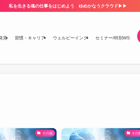
私を生きる魂の仕事をはじめよう ゆめかなうクラウド▶▶
発見
習慣・キャリア
ウェルビーイング
セミナー/特別WS
その他
その