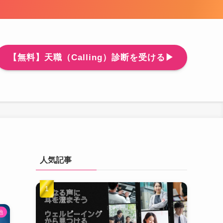
【無料】天職（Calling）診断を受ける▶
人気記事
他