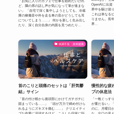
「お気に入りのカフェで仕事を始めたいけれ
OpenAIに
ど、隣の席の話し声が気になって筆が進まな
界中を駆け巡
い」 「自宅で深く集中しようとしても、冷蔵
これは単なる
庫の稼働音や外を走る車の音がどうしても耳
りません。長
についてしまう……」 何かを新しく生み出し
界...
たり、深く自分自身の内面を見つめたり...
体調不良・身体健康
首のこりと頭痛のセットは「肝気鬱
慢性的な疲
結」サイン
プの休息法
「首の付け根から後頭部にかけてガチガチに
「一晩ぐっす
固まっている……」 「頭が万力で締め付けら
が重だるい」
れるようにズキズキ痛む……」 クリエイティ
のに、月曜日か
ブな作業に没頭するほど、こうした症状に悩
な、出口の見