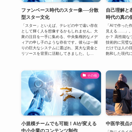
ファンベース時代のスター像──分散
自己理解と表
型スター文化
時代の真の
「スター」といえば、テレビの中で遠い存在
「AIで作った
として輝く人を想像するかもしれません。大
見える……」
衆の注目を一手に集める、中央集権的なメデ
か？ 高性能な
ィアの申し子のような存在です。彼らは一握
技術的に完璧
りの巨大なシステムに選ばれ、莫大な資金と
だけでは人の
リソースを背景に活動してきました。し...
飽和した現代に
その他
小規模チームでも可能！AIが変える
中医学視点
中小企業のコンテンツ制作
「急にイライ