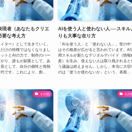
表現者（あなたもクリエ
AIを使う人と使わない人──スキル
必要な考え方
りも大事な在り方
エイター）として生きていく。
「AIを使う人」と「使わない人」。世の中
人だけの特権ではなくなりまし
はその格差が広がると言われています。AI
ットとAIの力で、制作のハー
用スキルが新たなデジタルデバイド（情報
下がり、誰もが副業として、あ
差）を生み、使えない人は取り残されると
延長として、自分の個性と情熱
う議論は絶えません。しかし、本当に大切
代です。これにより、創...
のは「使うか使わないか」という、表面...
その他
その