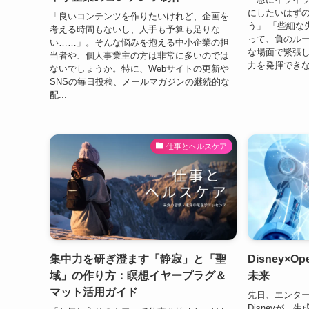
にしたいはず
「良いコンテンツを作りたいけれど、企画を
う」 「些細な
考える時間もないし、人手も予算も足りな
って、負のルー
い……」。そんな悩みを抱える中小企業の担
な場面で緊張
当者や、個人事業主の方は非常に多いのでは
力を発揮できな
ないでしょうか。特に、Webサイトの更新や
SNSの毎日投稿、メールマガジンの継続的な
配...
仕事とヘルスケア
集中力を研ぎ澄ます「静寂」と「聖
Disney×O
域」の作り方：瞑想イヤープラグ＆
未来
マット活用ガイド
先日、エンタ
Disneyが、