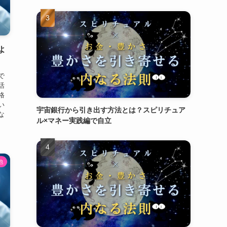
よ
で
活
格
い
宇宙銀行から引き出す方法とは？スピリチュア
な
ル×マネー実践編で自立
他