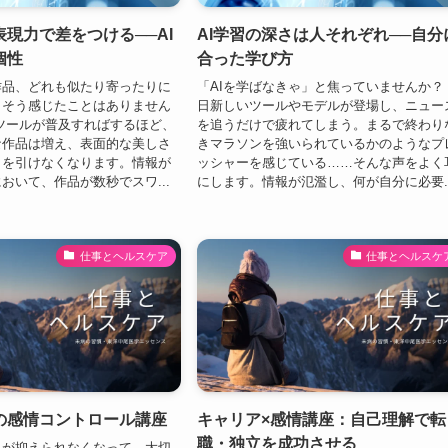
現力で差をつける──AI
AI学習の深さは人それぞれ──自分
個性
合った学び方
作品、どれも似たり寄ったりに
「AIを学ばなきゃ」と焦っていませんか？
。そう感じたことはありません
日新しいツールやモデルが登場し、ニュー
ツールが普及すればするほど、
を追うだけで疲れてしまう。まるで終わり
な作品は増え、表面的な美しさ
きマラソンを強いられているかのようなプ
目を引けなくなります。情報が
ッシャーを感じている……そんな声をよく
おいて、作品が数秒でスワ...
にします。情報が氾濫し、何が自分に必要..
仕事とヘルスケア
仕事とヘルスケ
の感情コントロール講座
キャリア×感情講座：自己理解で転
職・独立を成功させる
ラが抑えられなくなって、大切