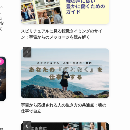
い
所、
な
不安
て
スピリチュアルに見る転職タイミングのサイ
ン：宇宙からのメッセージを読み解く
康
宇宙から応援される人の生き方の共通点：魂の
・
仕事で自立
0