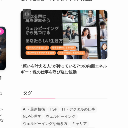
、
康
“願いを叶える人”が持っている7つの内面エネル
ギー：魂の仕事を呼び込む波動
脾
タグ
な
AI・最新技術
HSP
IT・デジタルの仕事
が
ン
NLP心理学
ウェルビーイング
ロな
ウェルビーイングな働き方
キャリア