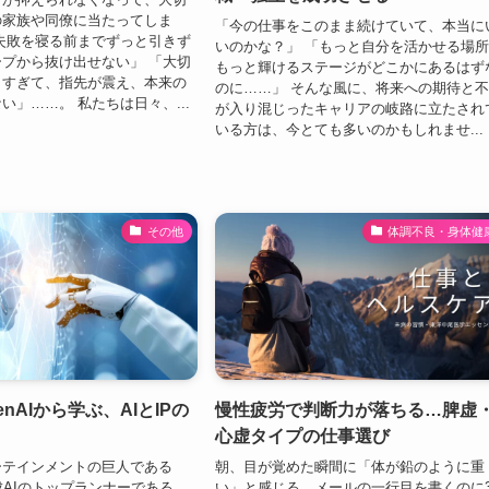
の家族や同僚に当たってしま
「今の仕事をこのまま続けていて、本当に
失敗を寝る前までずっと引きず
いのかな？」 「もっと自分を活かせる場
プから抜け出せない」 「大切
もっと輝けるステージがどこかにあるはず
しすぎて、指先が震え、本来の
のに……」 そんな風に、将来への期待と
い」……。 私たちは日々、...
が入り混じったキャリアの岐路に立たされ
いる方は、今とても多いのかもしれませ...
その他
体調不良・身体健
penAIから学ぶ、AIとIPの
慢性疲労で判断力が落ちる…脾虚
心虚タイプの仕事選び
ーテインメントの巨人である
朝、目が覚めた瞬間に「体が鉛のように重
生成AIのトップランナーである
い」と感じる。メールの一行目を書くのに3