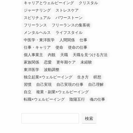
キャリアとウェルビーイング
クリスタル
ジャーナリング
ストレスケア
スピリチュアル
パワーストーン
フリーランス
フリーランスの集客術
メンタルヘルス
ライフスタイル
中医学・東洋医学
人間関係
仕事
仕事・キャリア
使命
使命の仕事
個人事業主
内観
天職
天職を見つける方法
家族関係
恋愛
更年期ケア
未経験
東洋医学
波動調整
独立起業×ウェルビーイング
生き方
瞑想
習慣
自己実現
自己実現の仕事
自己理解
自立
複業・副業×ウェルビーイング
転職×ウェルビーイング
陰陽五行
魂の仕事
検索