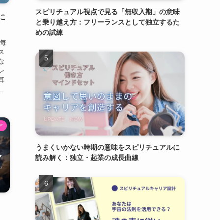
スピリチュアル視点で見る「無収入期」の意味
に
と乗り越え方：フリーランスとして独立するた
めの試練
 毎
ス
な
レ
耳
.
ア
うまくいかない時期の意味をスピリチュアルに
読み解く：独立・起業の成長曲線