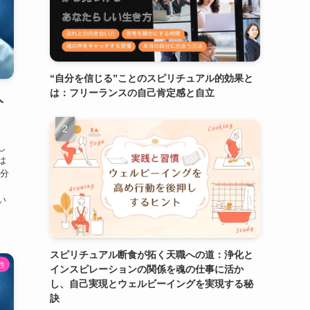
“自分を信じる”ことのスピリチュアル的効果と
は：フリーランスの自己肯定感と自立
人
し
は
自分
い
スピリチュアル断食が拓く天職への道：浄化と
他
インスピレーションの関係を魂の仕事に活か
し、自己実現とウェルビーイングを実現する秘
訣