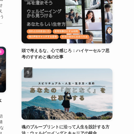
せ
え
よう
.
頭で考えるな、心で感じろ：ハイヤーセルフ思
康
考のすすめと魂の仕事
体
切
情
魂のブループリントに沿って人生を設計する方
んな
法：ウェルビーイングとキャリアの統合
ス