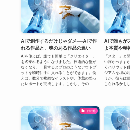
AIで創作するだけじゃダメ──AIで作
AIで誰も
れる作品と、魂のある作品の違い
よ本質や精
AIを使えば、誰でも簡単に「クリエイター」
「スター」と
を名乗れるようになりました。技術的な壁が
い浮かべますか
なくなり、一見するとプロのようなアウトプ
くハリウッド
ットを瞬時に手に入れることができます。例
ジアムを埋め
えば、数分で複雑なイラストや、体裁の整っ
うか。彼らは
たレポートが完成します。しかし、その...
じられるかもしれ
その他