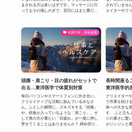
まされる方は多いはずです。マッサージに行
されていません
ってもその場しのぎで、翌日にはまた重だ...
エイターやフリ
体調不良・身体健康
頭痛・肩こり・目の疲れがセットで
長時間座る
出る…東洋医学で体質別対策
東洋医学的
毎日パソコンやスマートフォンに向き合い、
クリエイター
クリエイティブな活動に励んでいるみなさ
て作業を続け
ん。ふとした瞬間に、ズキズキする「頭痛」
体への大きな
や、鉄板が入っているような「肩こり」、そ
す。 ふと立ち
して奥の方が重たい「目疲れ」が一度に押し
りの重さに驚い
寄せてくることはありませんか？ 締め切り...
がジンジンと重