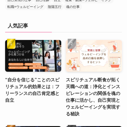
自己実現の仕事
自己理解
自立
複業・副業×ウェルビーイング
転職×ウェルビーイング
陰陽五行
魂の仕事
人気記事
“自分を信じる”ことのスピ
スピリチュアル断食が拓く
リチュアル的効果とは：フ
天職への道：浄化とインス
リーランスの自己肯定感と
ピレーションの関係を魂の
自立
仕事に活かし、自己実現と
ウェルビーイングを実現す
る秘訣