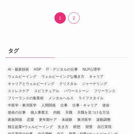
1
2
タグ
AI・最新技術
HSP
IT・デジタルの仕事
NLP心理学
ウェルビーイング
ウェルビーイングな働き方
キャリア
キャリアとウェルビーイング
クリスタル
ジャーナリング
ストレスケア
スピリチュアル
パワーストーン
フリーランス
フリーランスの集客術
メンタルヘルス
ライフスタイル
中医学・東洋医学
人間関係
仕事
仕事・キャリア
使命
使命の仕事
個人事業主
内観
天職
天職を見つける方法
家族関係
恋愛
更年期ケア
未経験
東洋医学
波動調整
独立起業×ウェルビーイング
生き方
瞑想
習慣
自己実現