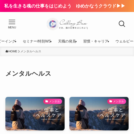
私を生きる魂の仕事をはじめよう ゆめかなうクラウド▶▶
MENU
ビーイング
セミナー/特別WS
天職の発見
習慣・キャリア
ウェルビー
HOME
メンタルヘルス
メンタルヘルス
メンタル
メンタル