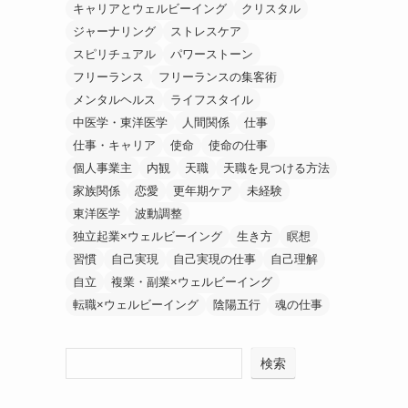
キャリアとウェルビーイング
クリスタル
ジャーナリング
ストレスケア
スピリチュアル
パワーストーン
フリーランス
フリーランスの集客術
メンタルヘルス
ライフスタイル
中医学・東洋医学
人間関係
仕事
仕事・キャリア
使命
使命の仕事
個人事業主
内観
天職
天職を見つける方法
家族関係
恋愛
更年期ケア
未経験
東洋医学
波動調整
独立起業×ウェルビーイング
生き方
瞑想
習慣
自己実現
自己実現の仕事
自己理解
自立
複業・副業×ウェルビーイング
転職×ウェルビーイング
陰陽五行
魂の仕事
検索