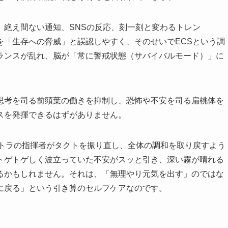
。絶え間ない通知、SNSの反応、刻一刻と変わるトレン
を「生存への脅威」と誤認しやすく、そのせいでECSという調
ランスが乱れ、脳が「常に警戒状態（サバイバルモード）」に
思考を司る前頭葉の働きを抑制し、恐怖や不安を司る扁桃体を
スを発揮できるはずがありません。
ストラの指揮者がタクトを振り直し、全体の調和を取り戻すよう
トゲトゲしく波立っていた不安がスッと引き、深い霧が晴れる
るかもしれません。それは、「無理やり元気を出す」のではな
に戻る」という引き算のセルフケアなのです。