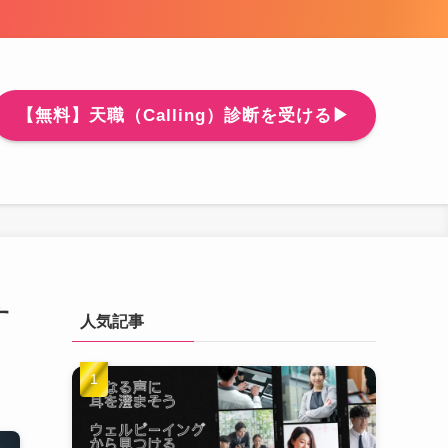
【無料】天職（Calling）診断を受ける▶
す
人気記事