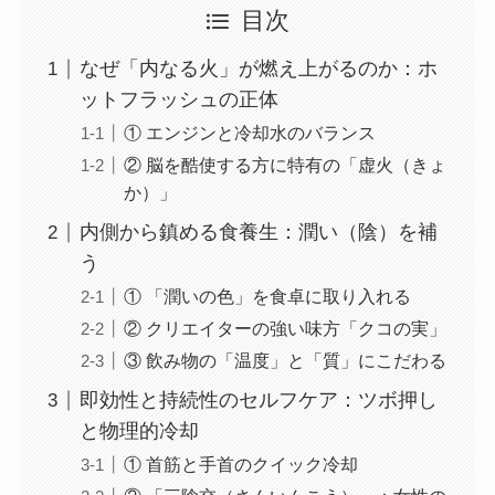
目次
なぜ「内なる火」が燃え上がるのか：ホ
ットフラッシュの正体
① エンジンと冷却水のバランス
② 脳を酷使する方に特有の「虚火（きょ
か）」
内側から鎮める食養生：潤い（陰）を補
う
① 「潤いの色」を食卓に取り入れる
② クリエイターの強い味方「クコの実」
③ 飲み物の「温度」と「質」にこだわる
即効性と持続性のセルフケア：ツボ押し
と物理的冷却
① 首筋と手首のクイック冷却