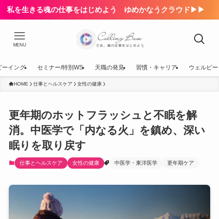
私を生きる魂の仕事をはじめよう ゆめかなうクラウド▶▶
MENU
ビーイング
セミナー/特別WS
天職の発見
習慣・キャリア
ウェルビー
HOME
仕事とヘルスケア
女性の健康
更年期のホットフラッシュと不眠を解
消。中医学で「内なる火」を鎮め、深い
眠りを取り戻す
仕事とヘルスケア
女性の健康
中医学・東洋医学
更年期ケア