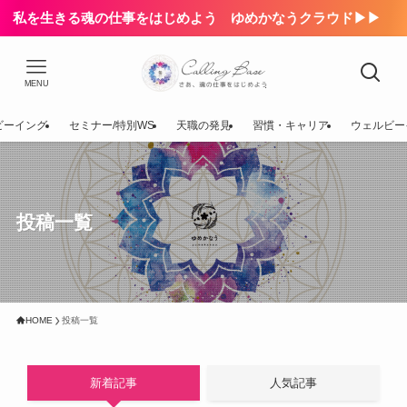
私を生きる魂の仕事をはじめよう ゆめかなうクラウド▶▶
MENU
ビーイング
セミナー/特別WS
天職の発見
習慣・キャリア
ウェルビー
投稿一覧
HOME
投稿一覧
新着記事
人気記事