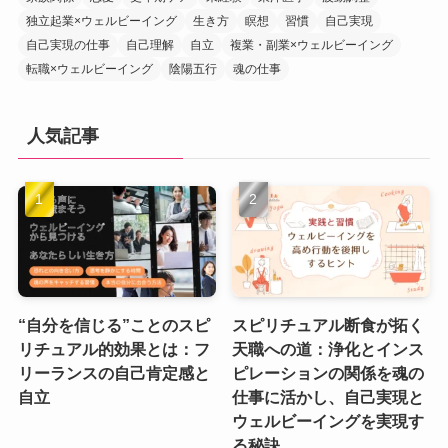
独立起業×ウェルビーイング
生き方
瞑想
習慣
自己実現
自己実現の仕事
自己理解
自立
複業・副業×ウェルビーイング
転職×ウェルビーイング
陰陽五行
魂の仕事
人気記事
“自分を信じる”ことのスピ
スピリチュアル断食が拓く
リチュアル的効果とは：フ
天職への道：浄化とインス
リーランスの自己肯定感と
ピレーションの関係を魂の
自立
仕事に活かし、自己実現と
ウェルビーイングを実現す
る秘訣