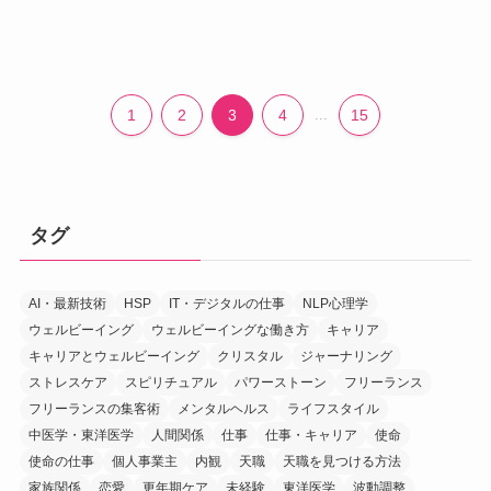
1
2
3
4
...
15
タグ
AI・最新技術
HSP
IT・デジタルの仕事
NLP心理学
ウェルビーイング
ウェルビーイングな働き方
キャリア
キャリアとウェルビーイング
クリスタル
ジャーナリング
ストレスケア
スピリチュアル
パワーストーン
フリーランス
フリーランスの集客術
メンタルヘルス
ライフスタイル
中医学・東洋医学
人間関係
仕事
仕事・キャリア
使命
使命の仕事
個人事業主
内観
天職
天職を見つける方法
家族関係
恋愛
更年期ケア
未経験
東洋医学
波動調整