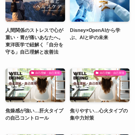
人間関係のストレスで心が
Disney×OpenAIから学
重い・胃が痛いあなたへ。
ぶ、AIとIPの未来
東洋医学で紐解く「自分を
守る」自己理解と改善法
自己理解・自己実現
自己理解・自己実現
焦燥感が強い…肝火タイプ
焦りやすい…心火タイプの
の自己コントロール
集中力対策