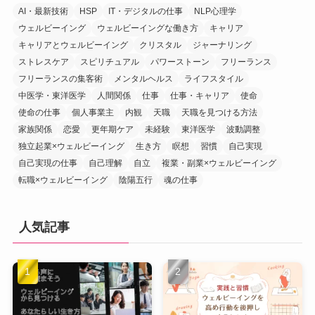
AI・最新技術
HSP
IT・デジタルの仕事
NLP心理学
ウェルビーイング
ウェルビーイングな働き方
キャリア
キャリアとウェルビーイング
クリスタル
ジャーナリング
ストレスケア
スピリチュアル
パワーストーン
フリーランス
フリーランスの集客術
メンタルヘルス
ライフスタイル
中医学・東洋医学
人間関係
仕事
仕事・キャリア
使命
使命の仕事
個人事業主
内観
天職
天職を見つける方法
家族関係
恋愛
更年期ケア
未経験
東洋医学
波動調整
独立起業×ウェルビーイング
生き方
瞑想
習慣
自己実現
自己実現の仕事
自己理解
自立
複業・副業×ウェルビーイング
転職×ウェルビーイング
陰陽五行
魂の仕事
人気記事