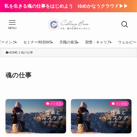
私を生きる魂の仕事をはじめよう ゆめかなうクラウド▶▶
MENU
ビーイング
セミナー/特別WS
天職の発見
習慣・キャリア
ウェルビー
HOME
魂の仕事
魂の仕事
メンタル
メンタル