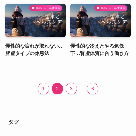
体調不良・身体健康
体調不良・身体健康
慢性的な疲れが取れない…
慢性的な冷えとやる気低
脾虚タイプの休息法
下…腎虚体質に合う働き方
1
2
3
...
6
タグ