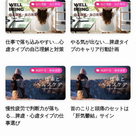
自己理解・自己実現
自己理解・自己実現
仕事で落ち込みやすい…心
やる気が出ない…脾虚タイ
虚タイプの自己理解と対策
プのキャリア行動計画
体調不良・身体健康
体調不良・身体健康
慢性疲労で判断力が落ち
首のこりと頭痛のセットは
る…脾虚・心虚タイプの仕
「肝気鬱結」サイン
事選び